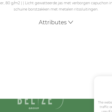
ter, 80 g/m2 | | Licht gewatteerde jas met verborgen capuchon 
schuine borstzakken met metalen ritssluitingen.
Attributes
The websi
traffic 
use of 