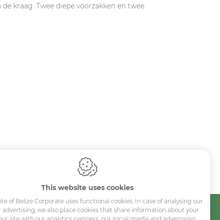
in de kraag. Twee diepe voorzakken en twee
Sitemap
This website uses cookies
te of Belize Corporate uses functional cookies. In case of analysing our
Corporate
or advertising, we also place cookies that share information about your
our site with our analytics partners, our social media and advertising