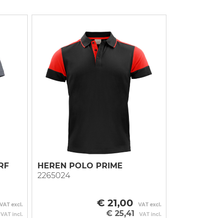
RF
HEREN POLO PRIME
2265024
€ 21,00
VAT excl.
VAT excl.
€ 25,41
VAT incl.
VAT incl.