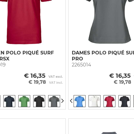
 vest
ce
Vest
Overall
Onderkleding
 vest
r
e mouw
Blazer
Bodybroek
Bretelbroek
njas
a
rjas
hvest
tijdsvest
N POLO PIQUÉ SURF
DAMES POLO PIQUÉ SU
RSX
PRO
ingsvest
019
2265014
ingvest
€ 16,35
€ 16,35
VAT excl.
€ 19,78
€ 19,78
VAT incl.