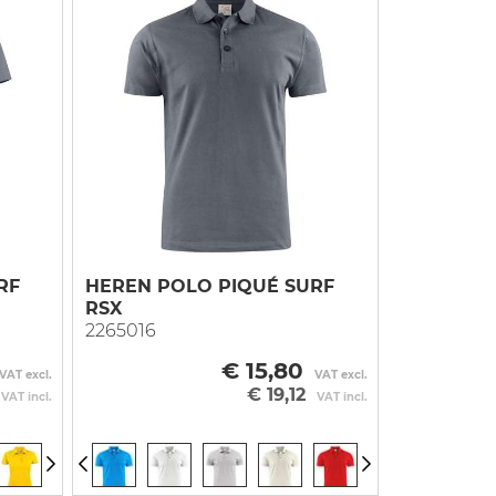
RF
HEREN POLO PIQUÉ SURF
RSX
2265016
€ 15,80
VAT excl.
VAT excl.
€ 19,12
VAT incl.
VAT incl.