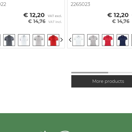
022
2265023
€ 12,20
€ 12,20
VAT excl.
€ 14,76
€ 14,76
VAT incl.