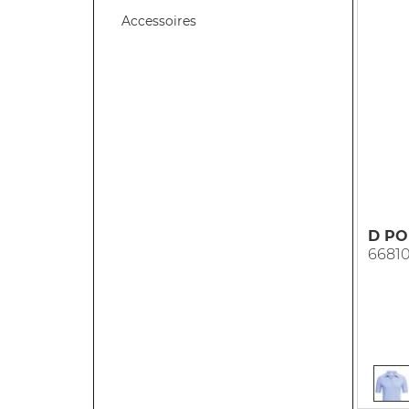
Accessoires
D PO
66810