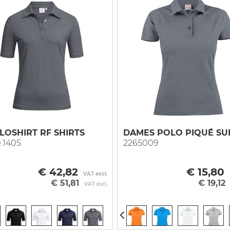
LOSHIRT RF SHIRTS
DAMES POLO PIQUÉ SU
.1405
2265009
€ 42,82
€ 15,80
VAT excl.
€ 51,81
€ 19,12
VAT incl.