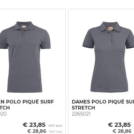
N POLO PIQUÉ SURF
DAMES POLO PIQUÉ SU
TCH
STRETCH
020
2265021
€ 23,85
€ 23,85
VAT excl.
€ 28,86
€ 28,86
VAT incl.