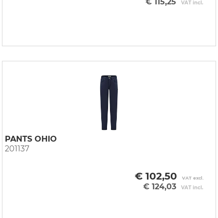
€ 115,25
VAT incl.
PANTS OHIO
201137
€ 102,50
VAT excl.
€ 124,03
VAT incl.