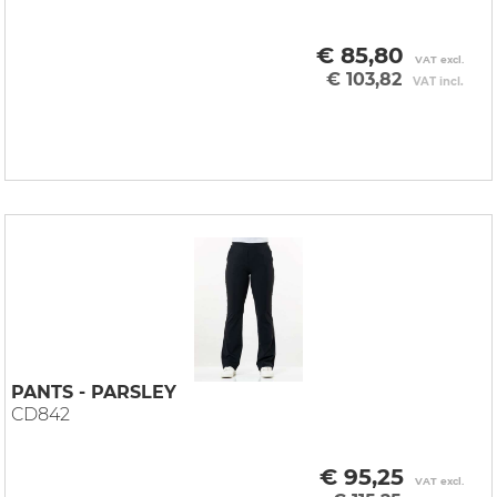
€ 85,80
VAT excl.
€ 103,82
VAT incl.
PANTS - PARSLEY
CD842
€ 95,25
VAT excl.