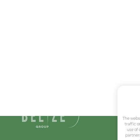
The websi
traffic 
use of 
partner