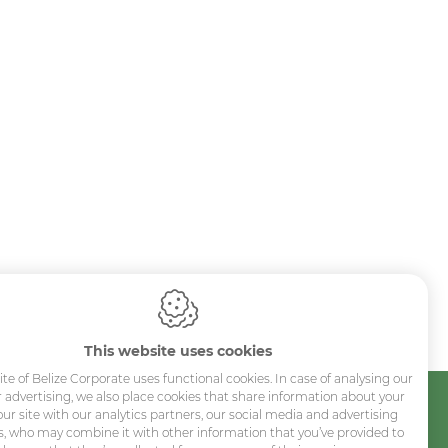
Sitemap
This website uses cookies
te of Belize Corporate uses functional cookies. In case of analysing our
Corporate
or advertising, we also place cookies that share information about your
our site with our analytics partners, our social media and advertising
Industry
s, who may combine it with other information that you’ve provided to