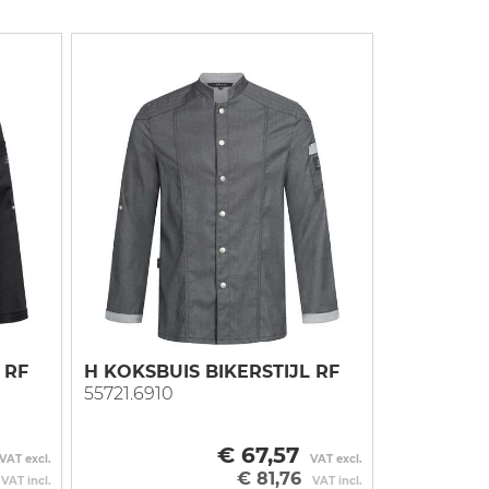
 RF
H KOKSBUIS BIKERSTIJL RF
55721.6910
€ 67,57
VAT excl.
VAT excl.
€ 81,76
VAT incl.
VAT incl.