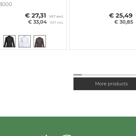
.8000
€ 27,31
€ 25,49
VAT excl.
€ 33,04
€ 30,85
VAT incl.