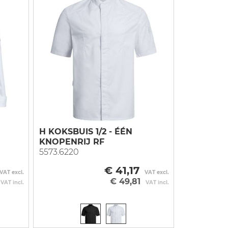
H KOKSBUIS 1/2 - ÉÉN
KNOPENRIJ RF
5573.6220
€ 41,17
VAT excl.
VAT excl.
€ 49,81
VAT incl.
VAT incl.