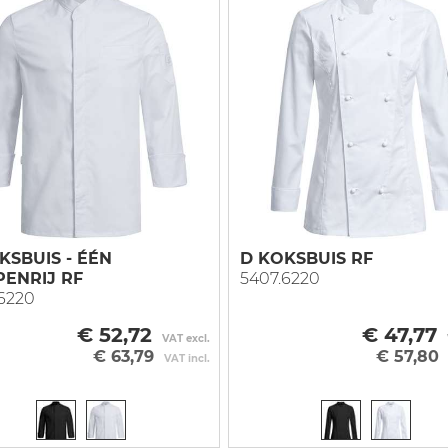
KSBUIS - ÉÉN
D KOKSBUIS RF
ENRIJ RF
5407.6220
6220
€ 52,72
€ 47,77
VAT excl.
€ 63,79
€ 57,80
VAT incl.