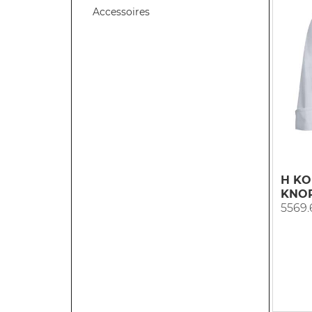
Accessoires
H KO
KNOP
5569.