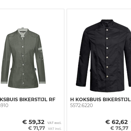
KSBUIS BIKERSTIJL RF
H KOKSBUIS BIKERSTIJL
6910
5572.6220
€ 59,32
€ 62,62
VAT excl.
€ 71,77
€ 75,77
VAT incl.