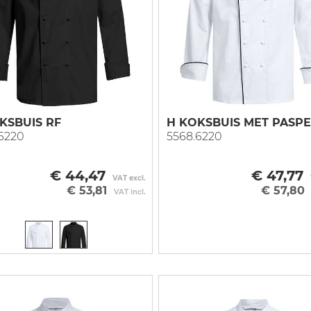
 vest
ce
Vest
Overall
Onderkleding
 vest
r
e mouw
Blazer
Bodybroek
Bretelbroek
njas
a
rjas
hvest
tijdsvest
KSBUIS RF
H KOKSBUIS MET PASPE
6220
5568.6220
ingsvest
ingvest
€ 44,47
€ 47,77
VAT excl.
€ 53,81
€ 57,80
VAT incl.