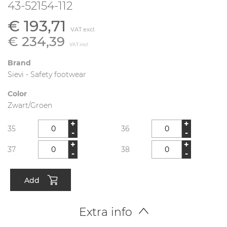
43-52154-112
€ 193,71
VAT excl.
€ 234,39
VAT incl.
Brand
Sievi - Safety footwear
Color
Zwart/Groen
+
+
35
36
-
-
+
+
37
38
-
-
Add
Extra info