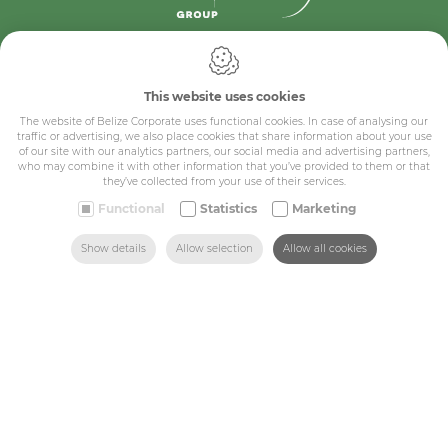
IDcreation 2024
Cookie policy
Privacy policy
This website uses cookies
General conditions
The website of Belize Corporate uses functional cookies. In case of analysing our
Belize Corporate
traffic or advertising, we also place cookies that share information about your use
BE 0432.044.235
of our site with our analytics partners, our social media and advertising partners,
who may combine it with other information that you’ve provided to them or that
they’ve collected from your use of their services.
Sitemap
Functional
Statistics
Marketing
SEARCH
HOME
MAIL US
FIND US
CALL US
Show details
Allow selection
Allow all cookies
Corporate
Industry
Medicals
Schools
Made-to-measure
Shop