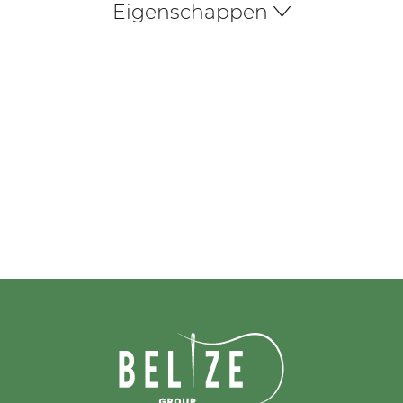
Eigenschappen