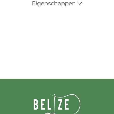
Eigenschappen