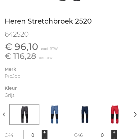
Heren Stretchbroek 2520
642520
€ 96,10
excl. BTW
€ 116,28
incl. BTW
Merk
ProJob
Kleur
Grijs
+
+
C44
C46
-
-