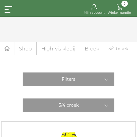
0
Mijn account
Winkelmandje
Shop
High-vis kledij
Broek
3/4 broek
Filters
3/4 broek