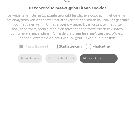
IDcreation 2024
Deze website maakt gebruik van cookies
Cookie policy
De website van Belize Corporate gebruikt functionele cookies. In het geval van
Privacy policy
het analyseren van websiteverkeer of advertenties, worden ook cookies gebruikt
voor het delen van informatie, over uw gebruik van onze site, met onze
Algemene voorwaarden
analysepartners, sociale media en advertentiepartners, die deze kunnen
Belize Corporate
combineren met andere informatie die u aan hen heeft verstrekt of die zij
hebben verzameld op basis van uw gebruik van hun diensten.
BE 0432.044.235
Functioneel
Statistieken
Marketing
Sitemap
ZOEKEN
HOME
MAIL ONS
VIND ONS
BEL ONS
Toon details
Selectie toelaten
Alle cookies toelaten
Corporate
Industry
Medicals
Schools
Made-to-measure
Shop