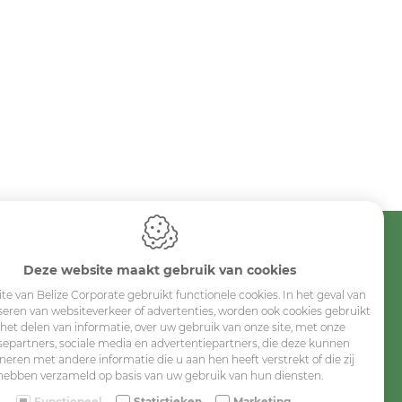
Sitemap
Deze website maakt gebruik van cookies
Corporate
te van Belize Corporate gebruikt functionele cookies. In het geval van
Industry
seren van websiteverkeer of advertenties, worden ook cookies gebruikt
 het delen van informatie, over uw gebruik van onze site, met onze
Medicals
separtners, sociale media en advertentiepartners, die deze kunnen
eren met andere informatie die u aan hen heeft verstrekt of die zij
Schools
hebben verzameld op basis van uw gebruik van hun diensten.
Made-to-measure
Functioneel
Statistieken
Marketing