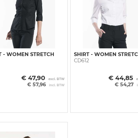
 vest
ce
Vest
Overall
Onderkleding
 vest
r
e mouw
Blazer
Bodybroek
Bretelbroek
njas
a
rjas
hvest
tijdsvest
T - WOMEN STRETCH
SHIRT - WOMEN STRET
1
CD612
ingsvest
ingvest
€ 47,90
€ 44,85
excl. BTW
e
€ 57,96
€ 54,27
incl. BTW