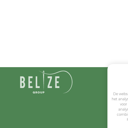
De websi
het analy
voor
analy
combin