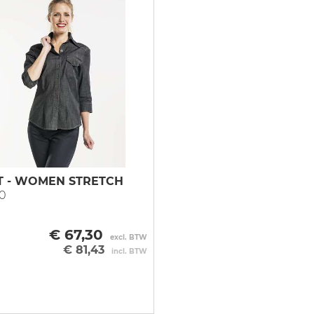
T - WOMEN STRETCH
0
€ 67,30
excl. BTW
€ 81,43
incl. BTW