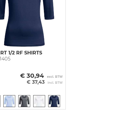
 vest
ce
Vest
Overall
Onderkleding
 vest
r
e mouw
Blazer
Bodybroek
Bretelbroek
njas
a
rjas
hvest
tijdsvest
RT 1/2 RF SHIRTS
1405
ingsvest
ingvest
€ 30,94
excl. BTW
€ 37,43
incl. BTW