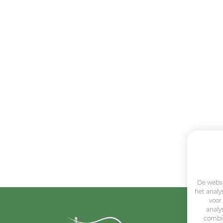
De websi
het analy
voor
analy
combin