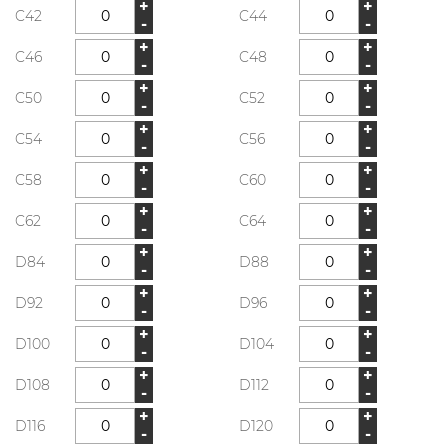
+
+
C42
C44
-
-
+
+
C46
C48
-
-
+
+
C50
C52
-
-
+
+
C54
C56
-
-
+
+
C58
C60
-
-
+
+
C62
C64
-
-
+
+
D84
D88
-
-
+
+
D92
D96
-
-
+
+
D100
D104
-
-
+
+
D108
D112
-
-
+
+
D116
D120
-
-