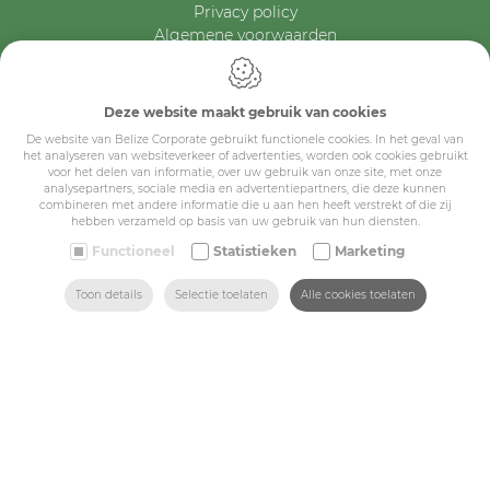
Privacy policy
Algemene voorwaarden
Belize Corporate
BE 0432.044.235
Deze website maakt gebruik van cookies
Sitemap
De website van Belize Corporate gebruikt functionele cookies. In het geval van
het analyseren van websiteverkeer of advertenties, worden ook cookies gebruikt
voor het delen van informatie, over uw gebruik van onze site, met onze
analysepartners, sociale media en advertentiepartners, die deze kunnen
Corporate
combineren met andere informatie die u aan hen heeft verstrekt of die zij
hebben verzameld op basis van uw gebruik van hun diensten.
Industry
Functioneel
Statistieken
Marketing
Medicals
ZOEKEN
HOME
MAIL ONS
VIND ONS
BEL ONS
Toon details
Selectie toelaten
Alle cookies toelaten
Schools
Made-to-measure
Shop
Contact