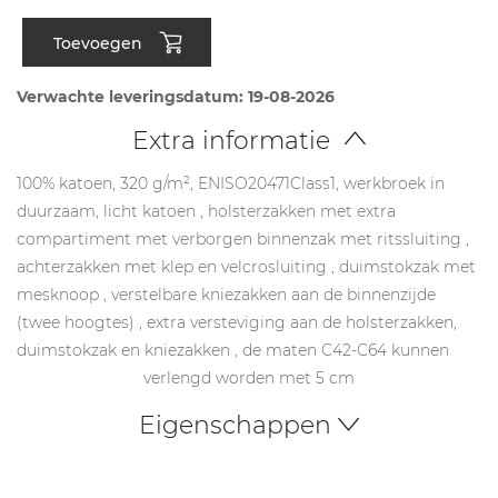
Toevoegen
Verwachte leveringsdatum: 19-08-2026
Extra informatie
100% katoen, 320 g/m², ENISO20471Class1, werkbroek in
duurzaam, licht katoen , holsterzakken met extra
compartiment met verborgen binnenzak met ritssluiting ,
achterzakken met klep en velcrosluiting , duimstokzak met
mesknoop , verstelbare kniezakken aan de binnenzijde
(twee hoogtes) , extra versteviging aan de holsterzakken,
duimstokzak en kniezakken , de maten C42-C64 kunnen
verlengd worden met 5 cm
Eigenschappen