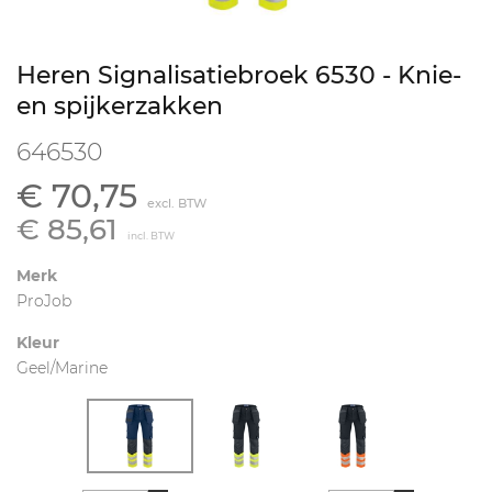
Heren Signalisatiebroek 6530 - Knie-
en spijkerzakken
646530
€ 70,75
excl. BTW
€ 85,61
incl. BTW
Merk
ProJob
Kleur
Geel/Marine