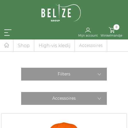
0
Mijn account
Winkelmandje
Shop
High-vis kledij
Accessoires
Filters
Accessoires