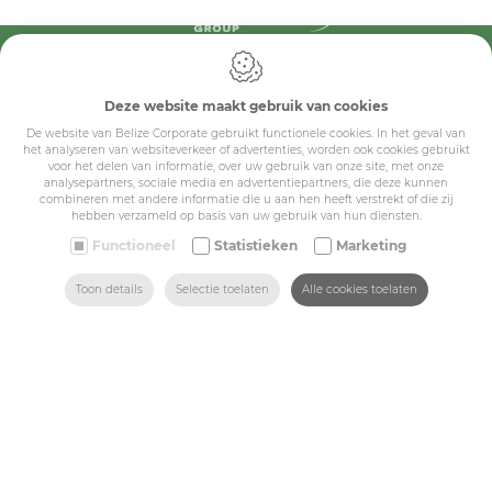
IDcreation 2024
Cookie policy
Privacy policy
Deze website maakt gebruik van cookies
Algemene voorwaarden
De website van Belize Corporate gebruikt functionele cookies. In het geval van
Belize Corporate
het analyseren van websiteverkeer of advertenties, worden ook cookies gebruikt
voor het delen van informatie, over uw gebruik van onze site, met onze
BE 0432.044.235
analysepartners, sociale media en advertentiepartners, die deze kunnen
combineren met andere informatie die u aan hen heeft verstrekt of die zij
hebben verzameld op basis van uw gebruik van hun diensten.
Sitemap
Functioneel
Statistieken
Marketing
ZOEKEN
HOME
MAIL ONS
VIND ONS
BEL ONS
Toon details
Selectie toelaten
Alle cookies toelaten
Corporate
Industry
Medicals
Schools
Made-to-measure