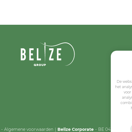
De websi
het analy
voor
analy
combin
Algemene voorwaarden
Belize Corporate
BE 0432.044.235