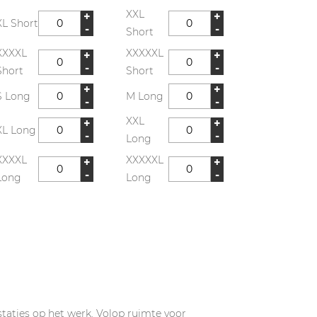
XXL
+
+
XL Short
-
-
Short
XXXXL
XXXXXL
+
+
-
-
Short
Short
+
+
S Long
M Long
-
-
XXL
+
+
XL Long
-
-
Long
XXXXL
XXXXXL
+
+
-
-
Long
Long
aties op het werk. Volop ruimte voor