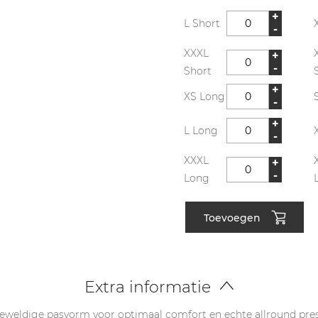
+
L Short
-
XXXL
+
-
Short
+
XS Long
-
+
L Long
-
XXXL
+
-
Long
Toevoegen
Extra informatie
weldige pasvorm voor optimaal comfort en echte allround prest