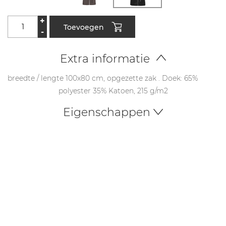
+
Toevoegen
-
Extra informatie
breedte / lengte 100x80 cm, opgezette zak . Doek: 65%
polyester 35% Katoen, 215 g/m2
Eigenschappen