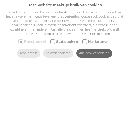
Cookie policy
Deze website maakt gebruik van cookies
Privacy policy
Algemene voorwaarden
De website van Belize Corporate gebruikt functionele cookies. In het geval van
het analyseren van websiteverkeer of advertenties, worden ook cookies gebruikt
Belize Corporate
voor het delen van informatie, over uw gebruik van onze site, met onze
BE 0432.044.235
analysepartners, sociale media en advertentiepartners, die deze kunnen
combineren met andere informatie die u aan hen heeft verstrekt of die zij
hebben verzameld op basis van uw gebruik van hun diensten.
Sitemap
Functioneel
Statistieken
Marketing
ZOEKEN
HOME
MAIL ONS
VIND ONS
BEL ONS
Toon details
Selectie toelaten
Alle cookies toelaten
Corporate
Industry
Medicals
Schools
Made-to-measure
Shop
Contact