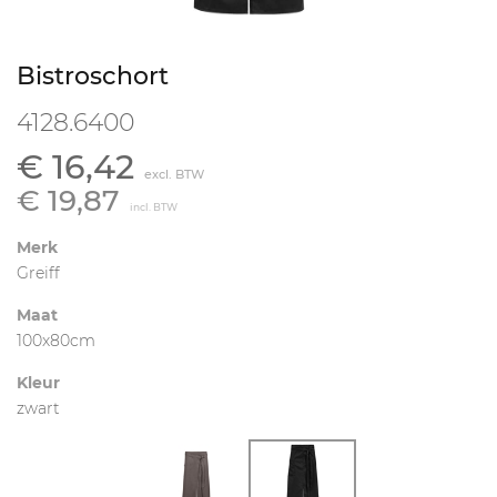
Bistroschort
4128.6400
€ 16,42
excl. BTW
€ 19,87
incl. BTW
Merk
Greiff
Maat
100x80cm
Kleur
zwart