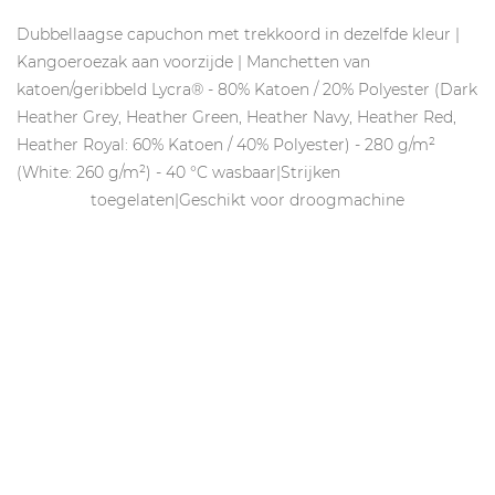
Dubbellaagse capuchon met trekkoord in dezelfde kleur |
Kangoeroezak aan voorzijde | Manchetten van
katoen/geribbeld Lycra® - 80% Katoen / 20% Polyester (Dark
Heather Grey, Heather Green, Heather Navy, Heather Red,
Heather Royal: 60% Katoen / 40% Polyester) - 280 g/m²
(White: 260 g/m²) - 40 °C wasbaar|Strijken
toegelaten|Geschikt voor droogmachine
IDcreation 2024
Cookie policy
Privacy policy
Algemene voorwaarden
Belize Corporate
BE 0432.044.235