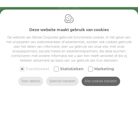
Sitemap
Corporate
Deze website maakt gebruik van cookies
Industry
De website van Belize Corporate gebruikt functionele cookies. In het geval van
het analyseren van websiteverkeer of advertenties, worden ook cookies gebruikt
Medicals
voor het delen van informatie, over uw gebruik van onze site, met onze
analysepartners, sociale media en advertentiepartners, die deze kunnen
Schools
combineren met andere informatie die u aan hen heeft verstrekt of die zij
hebben verzameld op basis van uw gebruik van hun diensten.
Made-to-measure
Functioneel
Statistieken
Marketing
ZOEKEN
HOME
MAIL ONS
VIND ONS
BEL ONS
Shop
Toon details
Selectie toelaten
Alle cookies toelaten
Contact