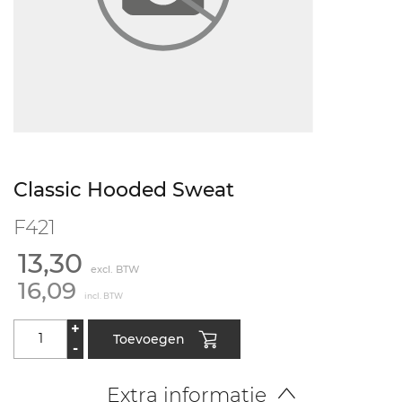
Classic Hooded Sweat
F421
13,30
excl. BTW
16,09
incl. BTW
+
Toevoegen
-
Extra informatie