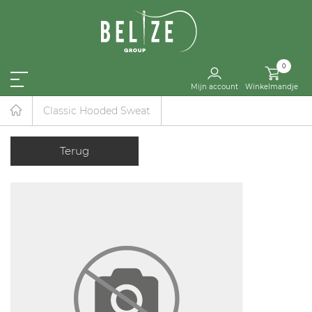
0
Mijn account
Winkelmandje
Classic Hooded Sweat
Terug