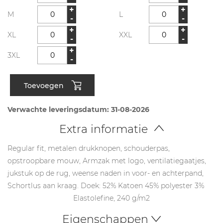
+
+
M
L
-
-
+
+
XL
XXL
-
-
+
3XL
-
Toevoegen
Verwachte leveringsdatum: 31-08-2026
Extra informatie
Regular fit, metalen drukknopen, schouderpas,
opstroopbare mouw, Armzak met logo, ventilatiegaatjes,
jukstuk op de rug, weense naden in voor- en achterpand,
Schortlus aan kraag. Doek: 52% Katoen 45% polyester 3%
Elastolefine, 240 g/m2
Eigenschappen