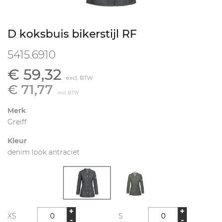
D koksbuis bikerstijl RF
5415.6910
€ 59,32
excl. BTW
€ 71,77
incl. BTW
Merk
Greiff
Kleur
denim look antraciet
+
+
XS
S
-
-