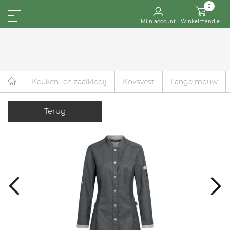
0
Mijn account
Winkelmandje
Keuken- en zaalkledij
Koksvest
Lange mouw
Terug