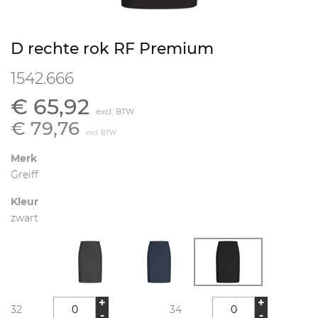
D rechte rok RF Premium
1542.666
€ 65,92
excl. BTW
€ 79,76
incl. BTW
Merk
Greiff
Kleur
zwart
+
+
32
34
-
-