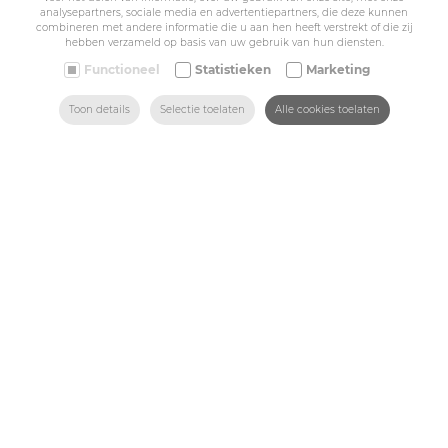
Sitemap
analysepartners, sociale media en advertentiepartners, die deze kunnen
combineren met andere informatie die u aan hen heeft verstrekt of die zij
hebben verzameld op basis van uw gebruik van hun diensten.
Corporate
Functioneel
Statistieken
Marketing
Industry
ZOEKEN
HOME
MAIL ONS
VIND ONS
BEL ONS
Toon details
Selectie toelaten
Alle cookies toelaten
Medicals
Schools
Made-to-measure
Shop
Contact