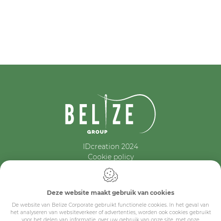
IDcreation 2024
Cookie policy
Privacy policy
Algemene voorwaarden
Belize Corporate
Deze website maakt gebruik van cookies
BE 0432.044.235
De website van Belize Corporate gebruikt functionele cookies. In het geval van
het analyseren van websiteverkeer of advertenties, worden ook cookies gebruikt
voor het delen van informatie, over uw gebruik van onze site, met onze