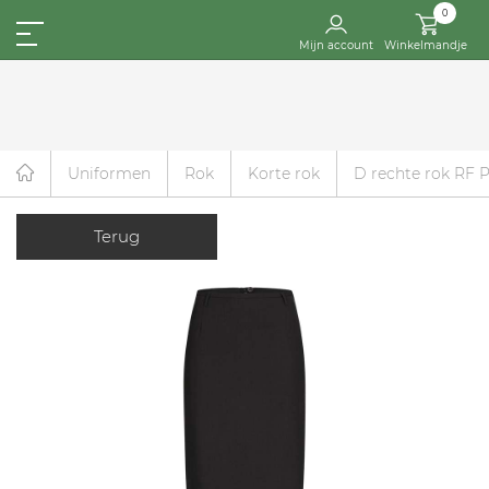
0
Mijn account
Winkelmandje
Uniformen
Rok
Korte rok
D rechte rok RF
Terug