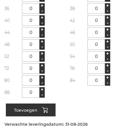
+
+
36
38
-
-
+
+
40
42
-
-
+
+
44
46
-
-
+
+
48
50
-
-
+
+
52
54
-
-
+
+
72
76
-
-
+
+
80
84
-
-
+
88
-
Toevoegen
Verwachte leveringsdatum: 31-08-2026