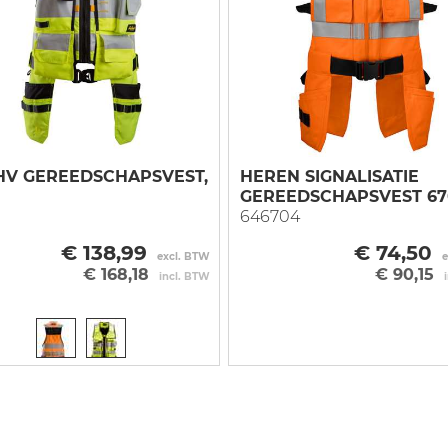
 vest
ce
Vest
Overall
Onderkleding
 vest
r
e mouw
Blazer
Bodybroek
Bretelbroek
njas
a
rjas
hvest
tijdsvest
HV GEREEDSCHAPSVEST,
HEREN SIGNALISATIE
GEREEDSCHAPSVEST 67
ingsvest
646704
ingvest
€ 138,99
€ 74,50
excl. BTW
e
€ 168,18
€ 90,15
incl. BTW