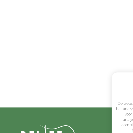
De websi
het analy
voor
analy
combin