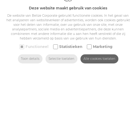
Cookie policy
Deze website maakt gebruik van cookies
Privacy policy
Algemene voorwaarden
De website van Belize Corporate gebruikt functionele cookies. In het geval van
het analyseren van websiteverkeer of advertenties, worden ook cookies gebruikt
Belize Corporate
voor het delen van informatie, over uw gebruik van onze site, met onze
BE 0432.044.235
analysepartners, sociale media en advertentiepartners, die deze kunnen
combineren met andere informatie die u aan hen heeft verstrekt of die zij
hebben verzameld op basis van uw gebruik van hun diensten.
Sitemap
Functioneel
Statistieken
Marketing
ZOEKEN
HOME
MAIL ONS
VIND ONS
BEL ONS
Toon details
Selectie toelaten
Alle cookies toelaten
Corporate
Industry
Medicals
Schools
Made-to-measure
Shop
Contact