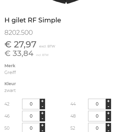
H gilet RF Simple
8202.500
€ 27,97
excl. BTW
€ 33,84
incl. BTW
Merk
Greiff
Kleur
zwart
+
+
42
44
-
-
+
+
46
48
-
-
+
+
50
52
-
-