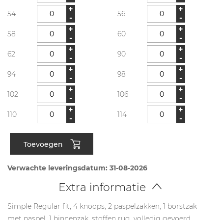
+
+
54
56
-
-
+
+
58
60
-
-
+
+
62
90
-
-
+
+
94
98
-
-
+
+
102
106
-
-
+
+
110
114
-
-
Toevoegen
Verwachte leveringsdatum: 31-08-2026
Extra informatie
Simple Regular fit, 4 knoops, 2 paspelzakken, 1 borstzak
met paspel, 1 binnenzak, stoffen rug, volledig gevoerd,