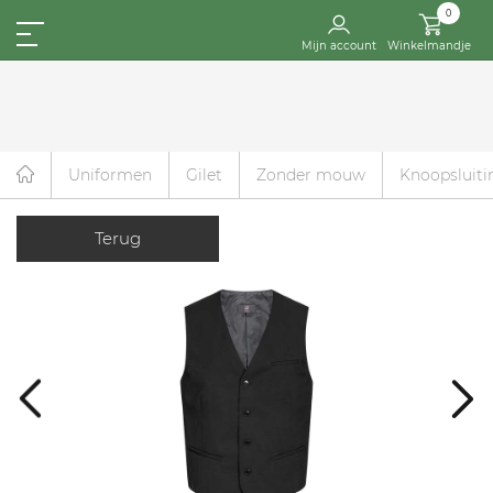
0
Mijn account
Winkelmandje
Uniformen
Gilet
Zonder mouw
Knoopsluiti
Terug