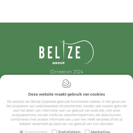
IDcreation 2024
Cookie policy
Privacy policy
Algemene voorwaarden
Deze website maakt gebruik van cookies
Belize Corporate
De website van Belize Corporate gebruikt functionele cookies. In het geval van
BE 0432.044.235
het analyseren van websiteverkeer of advertenties, worden ook cookies gebruikt
voor het delen van informatie, over uw gebruik van onze site, met onze
analysepartners, sociale media en advertentiepartners, die deze kunnen
Sitemap
combineren met andere informatie die u aan hen heeft verstrekt of die zij
hebben verzameld op basis van uw gebruik van hun diensten.
Functioneel
Statistieken
Marketing