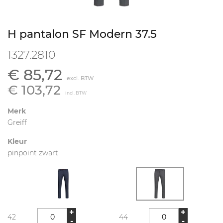
H pantalon SF Modern 37.5
1327.2810
€ 85,72
excl. BTW
€ 103,72
incl. BTW
Merk
Greiff
Kleur
pinpoint zwart
+
+
42
44
-
-