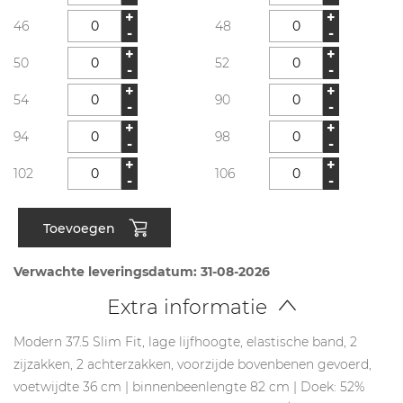
+
+
46
48
-
-
+
+
50
52
-
-
+
+
54
90
-
-
+
+
94
98
-
-
+
+
102
106
-
-
Toevoegen
Verwachte leveringsdatum: 31-08-2026
Extra informatie
Modern 37.5 Slim Fit, lage lijfhoogte, elastische band, 2
zijzakken, 2 achterzakken, voorzijde bovenbenen gevoerd,
voetwijdte 36 cm | binnenbeenlengte 82 cm | Doek: 52%