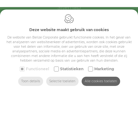
Sitemap
Corporate
Deze website maakt gebruik van cookies
Industry
De website van Belize Corporate gebruikt functionele cookies. In het geval van
het analyseren van websiteverkeer of advertenties, worden ook cookies gebruikt
Medicals
voor het delen van informatie, over uw gebruik van onze site, met onze
analysepartners, sociale media en advertentiepartners, die deze kunnen
Schools
combineren met andere informatie die u aan hen heeft verstrekt of die zij
hebben verzameld op basis van uw gebruik van hun diensten.
Made-to-measure
Functioneel
Statistieken
Marketing
ZOEKEN
HOME
MAIL ONS
VIND ONS
BEL ONS
Shop
Toon details
Selectie toelaten
Alle cookies toelaten
Contact