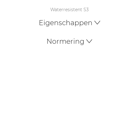
Waterresistent S3
Eigenschappen
Normering
IDcreation 2024
Cookie policy
Privacy policy
Algemene voorwaarden
Belize Corporate
BE 0432.044.235