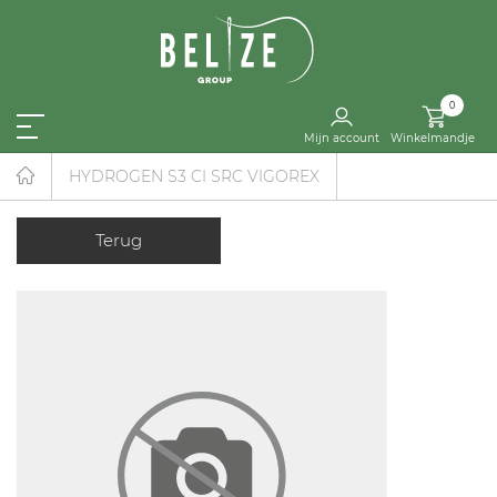
0
Mijn account
Winkelmandje
HYDROGEN S3 CI SRC VIGOREX
Terug