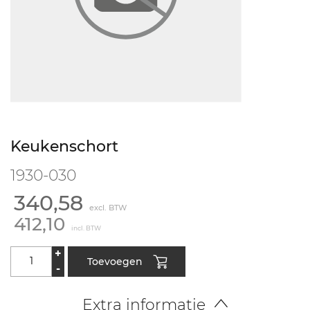
Keukenschort
1930-030
340,58
excl. BTW
412,10
incl. BTW
+
Toevoegen
-
Extra informatie