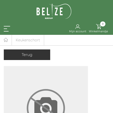
0
Mijn account
Winkelmandje
Keukenschort
Terug