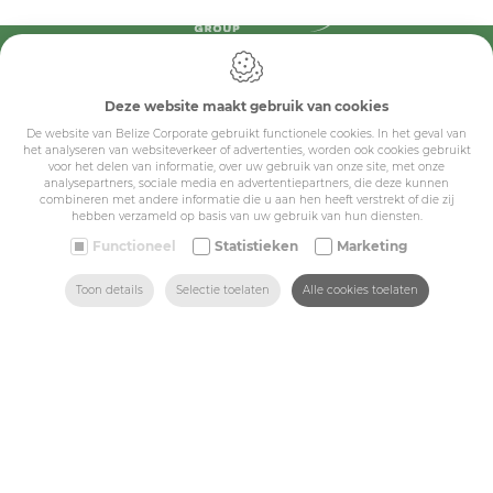
IDcreation 2024
Cookie policy
Privacy policy
Deze website maakt gebruik van cookies
Algemene voorwaarden
De website van Belize Corporate gebruikt functionele cookies. In het geval van
Belize Corporate
het analyseren van websiteverkeer of advertenties, worden ook cookies gebruikt
voor het delen van informatie, over uw gebruik van onze site, met onze
BE 0432.044.235
analysepartners, sociale media en advertentiepartners, die deze kunnen
combineren met andere informatie die u aan hen heeft verstrekt of die zij
hebben verzameld op basis van uw gebruik van hun diensten.
Sitemap
Functioneel
Statistieken
Marketing
ZOEKEN
HOME
MAIL ONS
VIND ONS
BEL ONS
Toon details
Selectie toelaten
Alle cookies toelaten
Corporate
Industry
Medicals
Schools
Made-to-measure