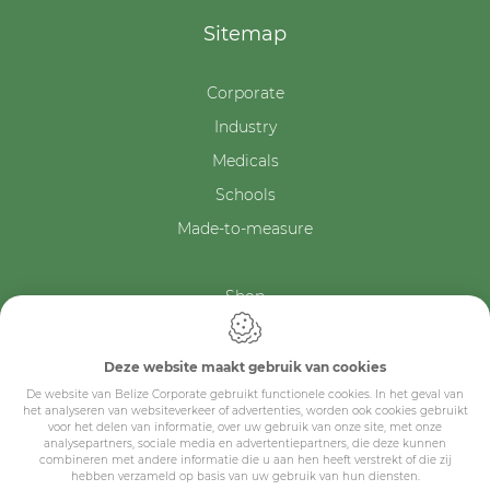
Sitemap
Corporate
Industry
Medicals
Schools
Made-to-measure
Shop
Contact
Deze website maakt gebruik van cookies
De website van Belize Corporate gebruikt functionele cookies. In het geval van
het analyseren van websiteverkeer of advertenties, worden ook cookies gebruikt
voor het delen van informatie, over uw gebruik van onze site, met onze
analysepartners, sociale media en advertentiepartners, die deze kunnen
combineren met andere informatie die u aan hen heeft verstrekt of die zij
hebben verzameld op basis van uw gebruik van hun diensten.