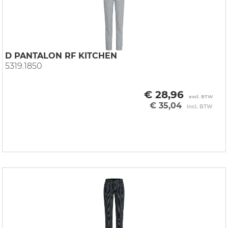
D PANTALON RF KITCHEN
5319.1850
€ 28,96
excl. BTW
€ 35,04
incl. BTW