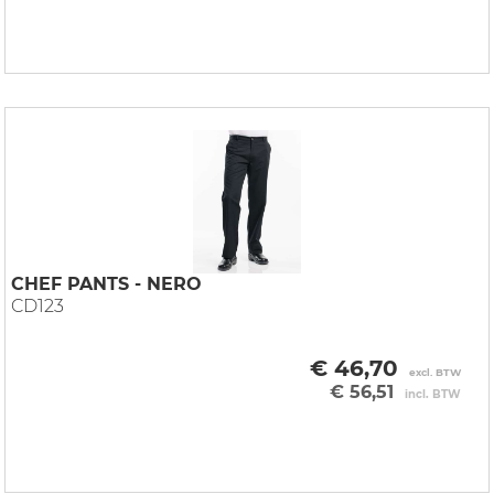
CHEF PANTS - NERO
CD123
€ 46,70
excl. BTW
€ 56,51
incl. BTW