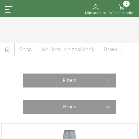
0
Mijn account
Winkelmandje
Shop
Keuken- en zaalkledij
Broek
Filters
Broek