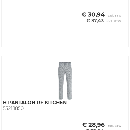
€ 30,94
excl. BTW
€ 37,43
incl. BTW
H PANTALON RF KITCHEN
5321.1850
€ 28,96
excl. BTW