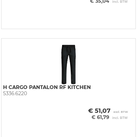
€ 35,04
incl. BTW
H CARGO PANTALON RF KITCHEN
5336.6220
€ 51,07
excl. BTW
€ 61,79
incl. BTW