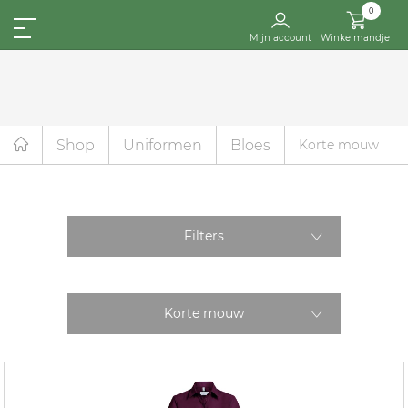
0
Mijn account
Winkelmandje
Shop
Uniformen
Bloes
Korte mouw
Filters
Korte mouw