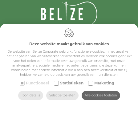
IDcreation 2024
Cookie policy
Deze website maakt gebruik van cookies
Privacy policy
De website van Belize Corporate gebruikt functionele cookies. In het geval van
Algemene voorwaarden
het analyseren van websiteverkeer of advertenties, worden ook cookies gebruikt
Belize Corporate
voor het delen van informatie, over uw gebruik van onze site, met onze
analysepartners, sociale media en advertentiepartners, die deze kunnen
BE 0432.044.235
combineren met andere informatie die u aan hen heeft verstrekt of die zij
hebben verzameld op basis van uw gebruik van hun diensten.
Sitemap
Functioneel
Statistieken
Marketing
ZOEKEN
HOME
MAIL ONS
VIND ONS
BEL ONS
Toon details
Selectie toelaten
Alle cookies toelaten
Corporate
Industry
Medicals
Schools