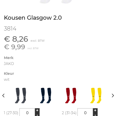
Kousen Glasgow 2.0
3814
€ 8,26
excl. BTW
€ 9,99
incl. BTW
Merk
JAKO
Kleur
wit
+
+
1 (27-30)
2 (31-34)
-
-