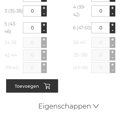
4 (39-
+
+
3 (35-38)
-
-
42)
5 (43-
+
+
6 (47-50)
-
-
46)
+
+
34-36
38-40
-
-
+
+
42-44
(35-38)
-
-
+
+
(39-42)
(43-46)
-
-
Toevoegen
Eigenschappen