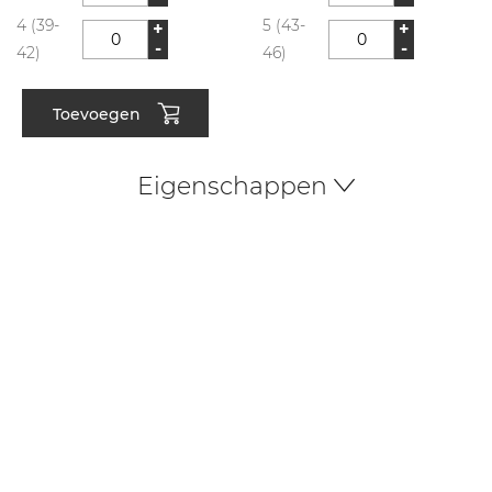
4 (39-
5 (43-
+
+
-
-
42)
46)
Toevoegen
Eigenschappen