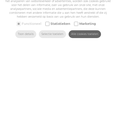
het analyseren van websiteverkeer of advertenties, worden ook cookies gebruikt
Belize Corporate
voor het delen van informatie, over uw gebruik van onze site, met onze
BE 0432.044.235
analysepartners, sociale media en advertentiepartners, die deze kunnen
combineren met andere informatie die u aan hen heeft verstrekt of die zij
hebben verzameld op basis van uw gebruik van hun diensten.
Sitemap
Functioneel
Statistieken
Marketing
ZOEKEN
HOME
MAIL ONS
VIND ONS
BEL ONS
Toon details
Selectie toelaten
Alle cookies toelaten
Corporate
Industry
Medicals
Schools
Made-to-measure
Shop
Contact