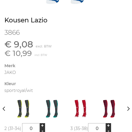
Kousen Lazio
3866
€ 9,08
excl. BTW
€ 10,99
incl. BTW
Merk
JAKO
Kleur
sportroyal/wit
+
+
2 (31-34)
3 (35-38)
-
-