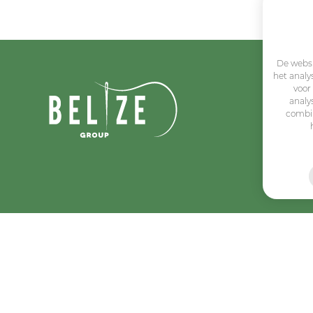
De websi
het analy
voor
analy
combin
Algemene voorwaarden
Belize Corporate
BE 0432.044.235