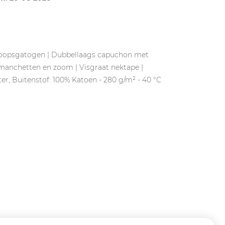
 knoopsgatogen | Dubbellaags capuchon met
manchetten en zoom | Visgraat nektape |
r, Buitenstof: 100% Katoen - 280 g/m² - 40 °C