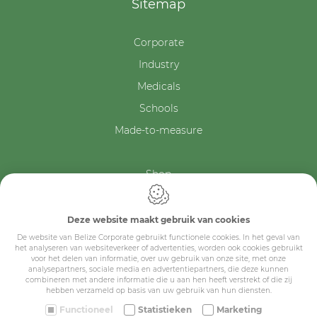
Sitemap
Corporate
Industry
Medicals
Schools
Made-to-measure
Shop
Contact
Deze website maakt gebruik van cookies
De website van Belize Corporate gebruikt functionele cookies. In het geval van
het analyseren van websiteverkeer of advertenties, worden ook cookies gebruikt
voor het delen van informatie, over uw gebruik van onze site, met onze
analysepartners, sociale media en advertentiepartners, die deze kunnen
combineren met andere informatie die u aan hen heeft verstrekt of die zij
hebben verzameld op basis van uw gebruik van hun diensten.
Functioneel
Statistieken
Marketing