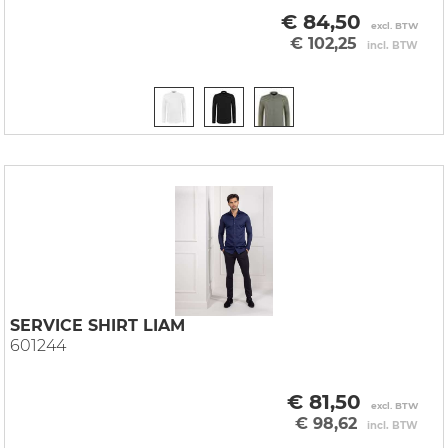
€ 84,50
excl. BTW
€ 102,25
incl. BTW
SERVICE SHIRT LIAM
601244
€ 81,50
excl. BTW
€ 98,62
incl. BTW