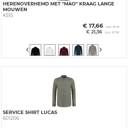
HERENOVERHEMD MET "MAO" KRAAG LANGE
MOUWEN
K515
€ 17,66
excl. BTW
€ 21,36
incl. BTW
SERVICE SHIRT LUCAS
601206