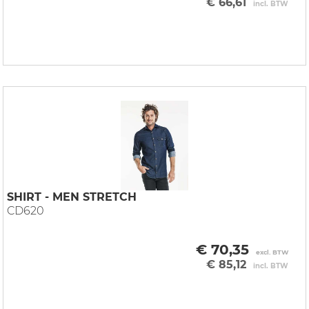
€ 66,61
incl. BTW
SHIRT - MEN STRETCH
CD620
€ 70,35
excl. BTW
€ 85,12
incl. BTW