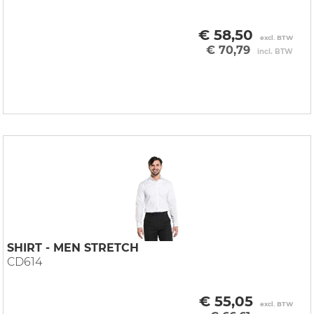
€ 58,50
excl. BTW
€ 70,79
incl. BTW
SHIRT - MEN STRETCH
CD614
€ 55,05
excl. BTW