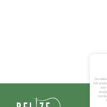
De websi
het analy
voor
analy
combin