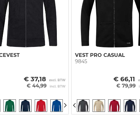
 vest
ce
Vest
Overall
Onderkleding
 vest
r
e mouw
Blazer
Bodybroek
Bretelbroek
njas
a
rjas
hvest
tijdsvest
CEVEST
VEST PRO CASUAL
9845
ingsvest
ingvest
€ 37,18
€ 66,11
excl. BTW
e
€ 44,99
€ 79,99
incl. BTW