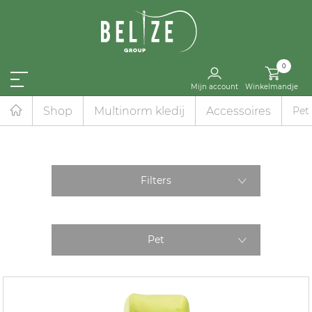
0
Mijn account
Winkelmandje
Shop
Multinorm kledij
Accessoires
Pet
Filters
Pet