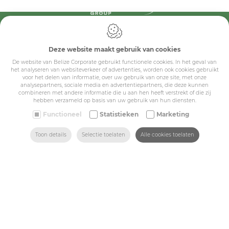
IDcreation 2024
Cookie policy
Privacy policy
Deze website maakt gebruik van cookies
Algemene voorwaarden
De website van Belize Corporate gebruikt functionele cookies. In het geval van
Belize Corporate
het analyseren van websiteverkeer of advertenties, worden ook cookies gebruikt
voor het delen van informatie, over uw gebruik van onze site, met onze
BE 0432.044.235
analysepartners, sociale media en advertentiepartners, die deze kunnen
combineren met andere informatie die u aan hen heeft verstrekt of die zij
hebben verzameld op basis van uw gebruik van hun diensten.
Sitemap
Functioneel
Statistieken
Marketing
ZOEKEN
HOME
MAIL ONS
VIND ONS
BEL ONS
Toon details
Selectie toelaten
Alle cookies toelaten
Corporate
Industry
Medicals
Schools
Made-to-measure