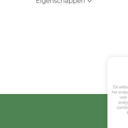
Eigenschappen
De websi
het analy
voor
analy
combin