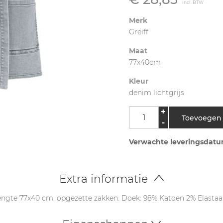
incl. BTW
 vest
ce
Vest
Overall
Onderkleding
 vest
r
e mouw
Blazer
Merk
Bodybroek
Greiff
Bretelbroek
njas
a
Maat
rjas
77x40cm
hvest
Kleur
tijdsvest
denim lichtgrijs
ingsvest
+
ingvest
Toevoegen
-
Verwachte leveringsdatu
Extra informatie
lengte 77x40 cm, opgezette zakken. Doek: 98% Katoen 2% Elastaa