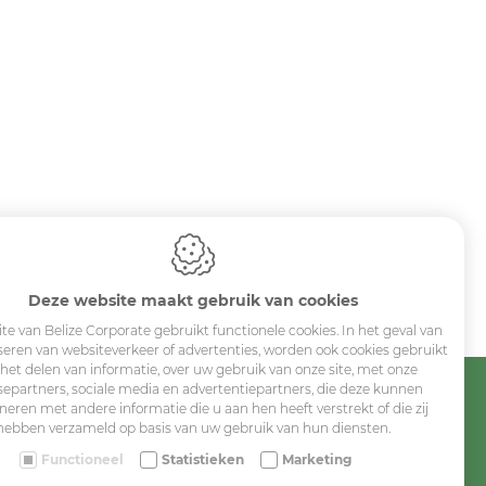
Sitemap
Corporate
Deze website maakt gebruik van cookies
Industry
te van Belize Corporate gebruikt functionele cookies. In het geval van
seren van websiteverkeer of advertenties, worden ook cookies gebruikt
Medicals
 het delen van informatie, over uw gebruik van onze site, met onze
Schools
separtners, sociale media en advertentiepartners, die deze kunnen
eren met andere informatie die u aan hen heeft verstrekt of die zij
Made-to-measure
hebben verzameld op basis van uw gebruik van hun diensten.
Functioneel
Statistieken
Marketing