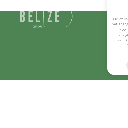
De websi
het analy
voor
analy
combin
Algemene voorwaarden
Belize Corporate
BE 0432.044.235