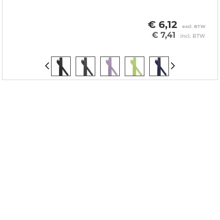
€ 6,12
excl. BTW
€ 7,41
incl. BTW