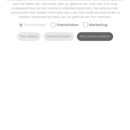
voor het delen van informatie, over uw gebruik van onze site, met onze
Sitemap
analysepartners, sociale media en advertentiepartners, die deze kunnen
combineren met andere informatie die u aan hen heeft verstrekt of die zij
hebben verzameld op basis van uw gebruik van hun diensten.
Corporate
Functioneel
Statistieken
Marketing
Industry
ZOEKEN
HOME
MAIL ONS
VIND ONS
BEL ONS
Toon details
Selectie toelaten
Alle cookies toelaten
Medicals
Schools
Made-to-measure
Shop
Contact