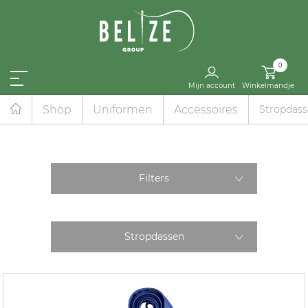
0
Mijn account
Winkelmandje
Shop
Uniformen
Accessoires
Stropdas
Filters
Stropdassen