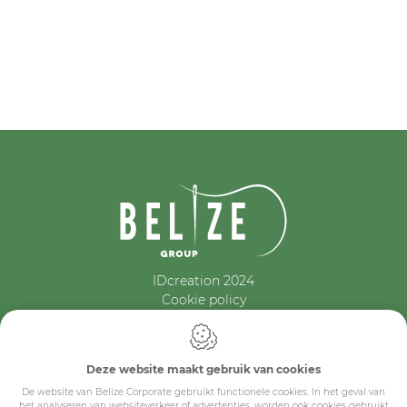
IDcreation 2024
Cookie policy
Privacy policy
Algemene voorwaarden
Belize Corporate
Deze website maakt gebruik van cookies
BE 0432.044.235
De website van Belize Corporate gebruikt functionele cookies. In het geval van
het analyseren van websiteverkeer of advertenties, worden ook cookies gebruikt