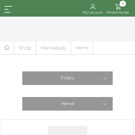
0
Mijn account
Winkelmandje
Shop
Werkkledij
Hemd
Filters
Hemd