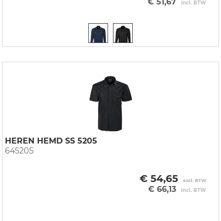
€ 51,67
incl. BTW
HEREN HEMD SS 5205
645205
€ 54,65
excl. BTW
€ 66,13
incl. BTW