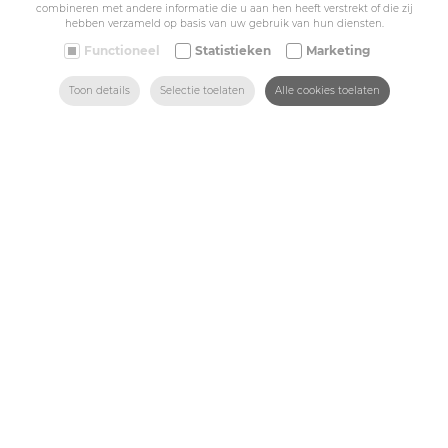
Algemene voorwaarden
combineren met andere informatie die u aan hen heeft verstrekt of die zij
hebben verzameld op basis van uw gebruik van hun diensten.
Belize Corporate
BE 0432.044.235
Functioneel
Statistieken
Marketing
ZOEKEN
HOME
MAIL ONS
VIND ONS
BEL ONS
Toon details
Selectie toelaten
Alle cookies toelaten
Sitemap
Corporate
Industry
Medicals
Schools
Made-to-measure
Shop
Contact