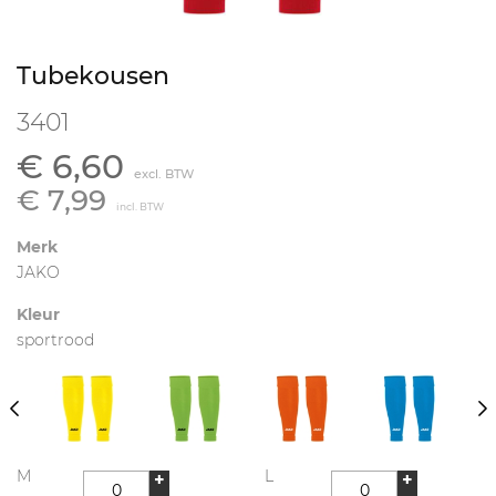
Tubekousen
3401
€ 6,60
excl. BTW
€ 7,99
incl. BTW
Merk
JAKO
Kleur
sportrood
M
L
+
+