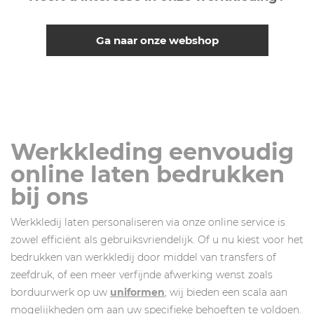
Ga naar onze webshop
Werkkleding eenvoudig
online laten bedrukken
bij ons
Werkkledij laten personaliseren via onze online service is
zowel efficiënt als gebruiksvriendelijk. Of u nu kiest voor het
bedrukken van werkkledij door middel van transfers of
zeefdruk, of een meer verfijnde afwerking wenst zoals
borduurwerk op uw
uniformen
; wij bieden een scala aan
mogelijkheden om aan uw specifieke behoeften te voldoen.