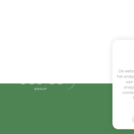
De websi
het analy
voor
analy
combin