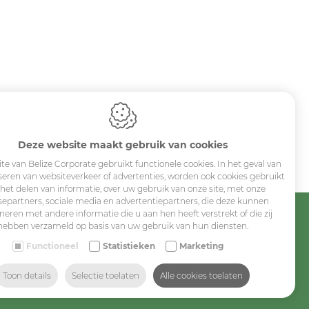
Deze website maakt gebruik van cookies
Sitemap
te van Belize Corporate gebruikt functionele cookies. In het geval van
seren van websiteverkeer of advertenties, worden ook cookies gebruikt
 het delen van informatie, over uw gebruik van onze site, met onze
Corporate
separtners, sociale media en advertentiepartners, die deze kunnen
eren met andere informatie die u aan hen heeft verstrekt of die zij
Industry
hebben verzameld op basis van uw gebruik van hun diensten.
Medicals
Functioneel
Statistieken
Marketing
Schools
Toon details
Selectie toelaten
Alle cookies toelaten
Made-to-measure