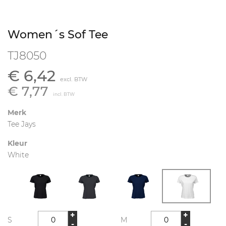
Women´s Sof Tee
TJ8050
€ 6,42
excl. BTW
€ 7,77
incl. BTW
Merk
Tee Jays
Kleur
White
+
+
S
M
-
-