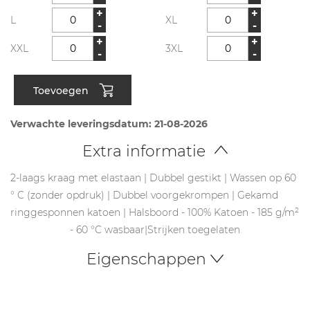
+
+
L
XL
-
-
+
+
XXL
3XL
-
-
Toevoegen
Verwachte leveringsdatum: 21-08-2026
Extra informatie
2-laags kraag met elastaan | Dubbel gestikt | Wassen op 60
° C (zonder opdruk) | Dubbel voorgekrompen | Gekamd
ringgesponnen katoen | Halsboord - 100% Katoen - 185 g/m²
- 60 °C wasbaar|Strijken toegelaten
Eigenschappen