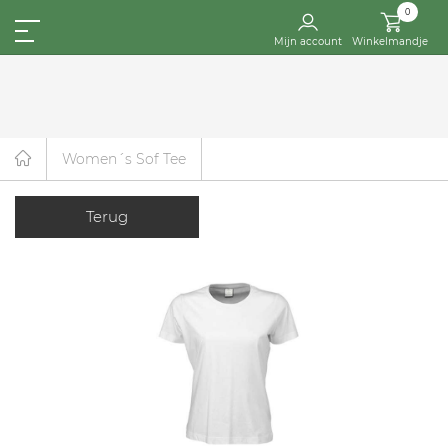
0
Mijn account
Winkelmandje
Women´s Sof Tee
Terug