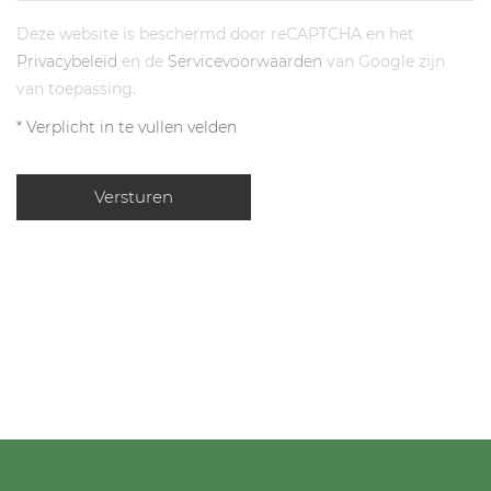
Deze website is beschermd door reCAPTCHA en het
Privacybeleid
en de
Servicevoorwaarden
van Google zijn
van toepassing.
* Verplicht in te vullen velden
Versturen