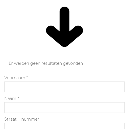
Er werden geen resultaten gevonden
Voornaam
*
Naam
*
Straat + nummer