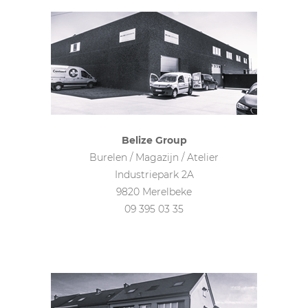
Belize Group
Burelen / Magazijn / Atelier
Industriepark 2A
9820 Merelbeke
09 395 03 35